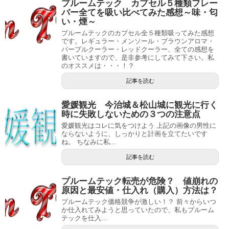
プルームテック カプセル５種類フレー
バー全てを吸い比べてみた感想～味・匂
い・煙～
プルームテックのカプセル全５種類吸ってみた感想
です。レギュラー・メンソール・ブラウンアロマ・
パープルクーラー・レッドクーラー、全ての感想を
書いていますので、是非参考にしてみて下さい。私
のオススメは・・・！？
記事を読む
愛媛観光 今治城＆松山城に観光に行く
時に失敗しないための３つの注意点
愛媛観光はコレに気をつけよう 上記の画像の男性に
ならないように、しっかりと計画を立てたいです
ね。 ちなみに私...
記事を読む
プルームテック転売が危険？ 値崩れの
原因と最安値・仕入れ（購入）方法は？
プルームテック価格競争が激しい！？ 前々からいつ
か仕入れてみようと思っていたので、私もプルーム
テックを仕入...