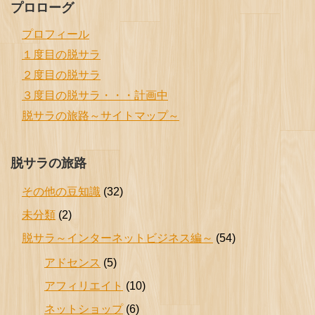
プロローグ
プロフィール
１度目の脱サラ
２度目の脱サラ
３度目の脱サラ・・・計画中
脱サラの旅路～サイトマップ～
脱サラの旅路
その他の豆知識
(32)
未分類
(2)
脱サラ～インターネットビジネス編～
(54)
アドセンス
(5)
アフィリエイト
(10)
ネットショップ
(6)