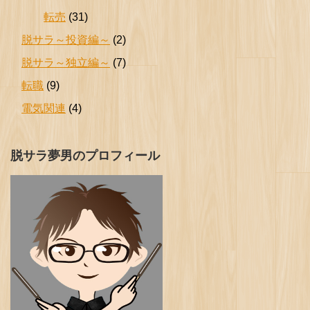
転売
(31)
脱サラ～投資編～
(2)
脱サラ～独立編～
(7)
転職
(9)
電気関連
(4)
脱サラ夢男のプロフィール