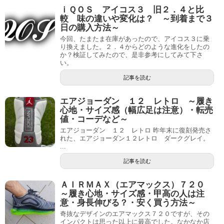
ｉＱＯＳ アイコス３ 旧２．４と比
較 味の違いや変化は？ ～到着まで３
日の購入方法～
今回、たまたま在庫があったので、アイコス３に乗
り換えました。２．４からどのような進化をしたの
か？検証してみたので、是非参考にしてみて下さ
い。
記事を読む
エアジョーダン １２ レトロ ～履き
心地・サイズ感（幅広足は注意）・転売
値・コーデなど～
エアジョーダン １２ レトロ 昨年末に復刻発売さ
れた、エアジョーダン１２レトロ ダークグレイ。
...
記事を読む
ＡＩＲＭＡＸ（エアマックス）７２０
～履き心地・サイズ感・甲高の人は注
意・身長伸びる？・安く買う方法～
奇抜なデザインのエアマックス７２０ですが、その
インパクトは思った以上に最高でした。なかなか店