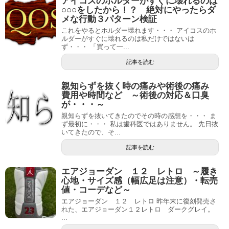
アイコスのホルダーがすぐに壊れるのは
○○○をしたから！？ 絶対にやったらダ
メな行動３パターン検証
これをやるとホルダー壊れます・・・ アイコスのホ
ルダーがすぐに壊れるのは私だけではないは
ず・・・ 「買って一...
記事を読む
親知らずを抜く時の痛みや術後の痛み
費用や時間など ～術後の対応＆口臭
が・・・～
親知らずを抜いてきたのでその時の感想を・・・ ま
ず最初に・・・ 私は歯科医ではありません。 先日抜
いてきたので、そ...
記事を読む
エアジョーダン １２ レトロ ～履き
心地・サイズ感（幅広足は注意）・転売
値・コーデなど～
エアジョーダン １２ レトロ 昨年末に復刻発売さ
れた、エアジョーダン１２レトロ ダークグレイ。
...