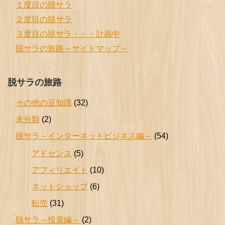
１度目の脱サラ
２度目の脱サラ
３度目の脱サラ・・・計画中
脱サラの旅路～サイトマップ～
脱サラの旅路
その他の豆知識
(32)
未分類
(2)
脱サラ～インターネットビジネス編～
(54)
アドセンス
(5)
アフィリエイト
(10)
ネットショップ
(6)
転売
(31)
脱サラ～投資編～
(2)