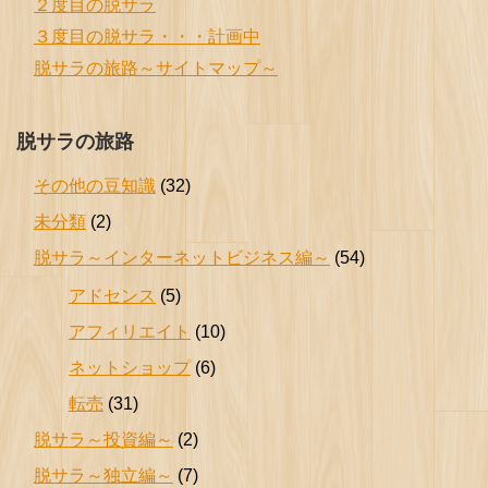
２度目の脱サラ
３度目の脱サラ・・・計画中
脱サラの旅路～サイトマップ～
脱サラの旅路
その他の豆知識
(32)
未分類
(2)
脱サラ～インターネットビジネス編～
(54)
アドセンス
(5)
アフィリエイト
(10)
ネットショップ
(6)
転売
(31)
脱サラ～投資編～
(2)
脱サラ～独立編～
(7)