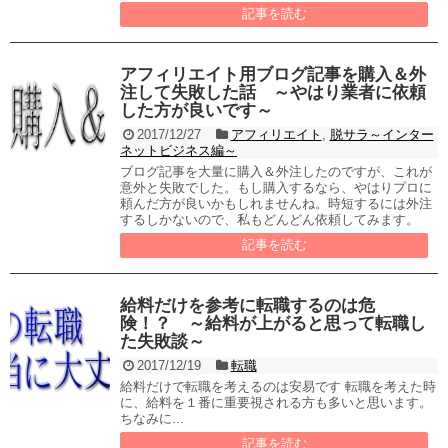
記事を読む
アフィリエイト用ブログ記事を購入＆外
注して失敗した話 ～やはり業者に依頼
した方が良いです～
2017/12/27
アフィリエイト
,
脱サラ～インター
ネットビジネス編～
ブログ記事を大量に購入＆外注したのですが、これが
意外と失敗でした。もし購入するなら、やはりプロに
頼んだ方が良いかもしれませんね。時短するには外注
するしかないので、私もどんどん依頼してみます。
記事を読む
給料だけを参考に転職するのは危
険！？ ～給料が上がると思って転職し
た失敗談～
2017/12/19
転職
給料だけで転職を考えるのは安易です 転職を考えた時
に、給料を１番に重要視される方も多いと思います。
ちなみに...
記事を読む