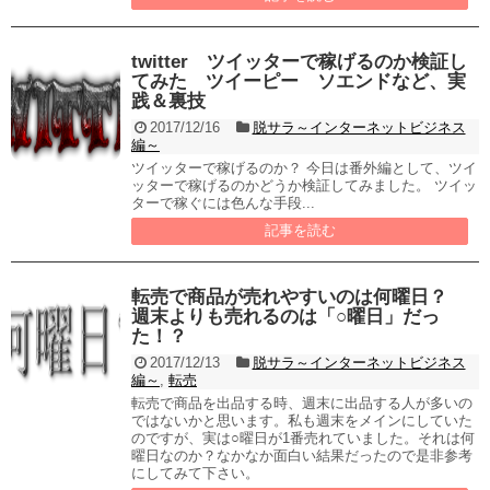
twitter ツイッターで稼げるのか検証し
てみた ツイーピー ソエンドなど、実
践＆裏技
2017/12/16
脱サラ～インターネットビジネス
編～
ツイッターで稼げるのか？ 今日は番外編として、ツイ
ッターで稼げるのかどうか検証してみました。 ツイッ
ターで稼ぐには色んな手段...
記事を読む
転売で商品が売れやすいのは何曜日？
週末よりも売れるのは「○曜日」だっ
た！？
2017/12/13
脱サラ～インターネットビジネス
編～
,
転売
転売で商品を出品する時、週末に出品する人が多いの
ではないかと思います。私も週末をメインにしていた
のですが、実は○曜日が1番売れていました。それは何
曜日なのか？なかなか面白い結果だったので是非参考
にしてみて下さい。