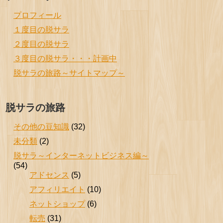
プロフィール
１度目の脱サラ
２度目の脱サラ
３度目の脱サラ・・・計画中
脱サラの旅路～サイトマップ～
脱サラの旅路
その他の豆知識
(32)
未分類
(2)
脱サラ～インターネットビジネス編～
(54)
アドセンス
(5)
アフィリエイト
(10)
ネットショップ
(6)
転売
(31)