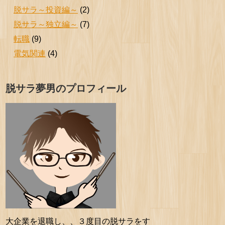
脱サラ～投資編～
(2)
脱サラ～独立編～
(7)
転職
(9)
電気関連
(4)
脱サラ夢男のプロフィール
大企業を退職し、、３度目の脱サラをす