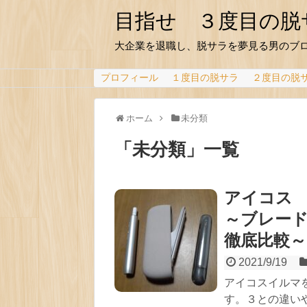
目指せ ３度目の脱
大企業を退職し、脱サラを夢見る男のブ
プロフィール
１度目の脱サラ
２度目の脱
ホーム
未分類
「
未分類
」
一覧
アイコス
～ブレー
徹底比較～
2021/9/19
アイコスイルマ
す。３との違い