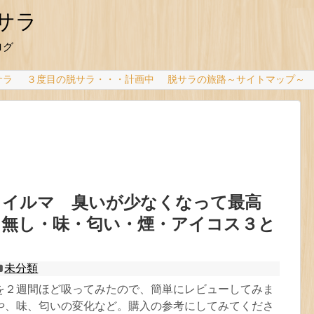
サラ
ログ
サラ
３度目の脱サラ・・・計画中
脱サラの旅路～サイトマップ～
 イルマ 臭いが少なくなって最高
ド無し・味・匂い・煙・アイコス３と
未分類
を２週間ほど吸ってみたので、簡単にレビューしてみま
や、味、匂いの変化など。購入の参考にしてみてくださ